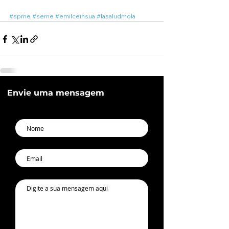
#spme
#seme
#emilceinsua
#lasaludmola
Envie uma mensagem