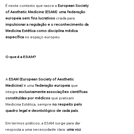
É neste contexto que nasce a 
European Society 
of Aesthetic Medicine (ESAM)
: 
uma federação 
europeia sem fins lucrativos
 criada para 
impulsionar a regulação e o reconhecimento da 
Medicina Estética como disciplina médica 
específica
 no espaço europeu.
O que é a ESAM?
A 
ESAM (European Society of Aesthetic 
Medicine)
 é uma 
federação europeia
 que 
integra 
exclusivamente associações científicas 
constituídas por médicos
 que praticam 
Medicina Estética, sempre 
no respeito pelo 
quadro legal e deontológico de cada país
. 
Em termos práticos, a ESAM surge para dar 
resposta a uma necessidade clara: 
uma voz 