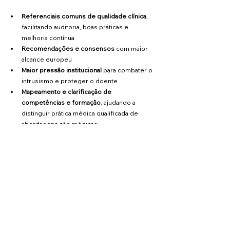
Referenciais comuns de qualidade clínica
, 
facilitando auditoria, boas práticas e 
melhoria contínua
Recomendações e consensos
 com maior 
alcance europeu
Maior pressão institucional
 para combater o 
intrusismo e proteger o doente
Mapeamento e clarificação de 
competências e formação
, ajudando a 
distinguir prática médica qualificada de 
abordagens não médicas
Representação estruturada
 junto de 
entidades europeias quando surgem novos 
desafios (tecnologias, produtos, 
publicidade, segurança, etc.)
A mensagem central é simples: 
a Medicina 
Estética europeia ganha uma “casa comum”
 para 
alinhar ciência, formação e representação.