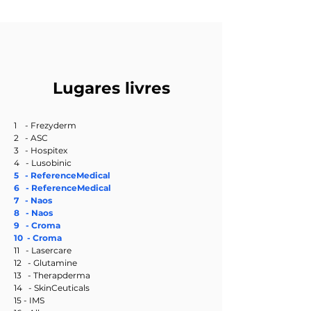
Lugares livres
1 - Frezyderm
2 - ASC
3 - Hospitex
4 - Lusobinic
5 - Reference
Medical
6 - ReferenceMedical
7 - Naos
8 - Naos
9 - Croma
10 - Croma
11 - Lasercare
12 - Glutamine
13 - Therapderma
14 - SkinCeuticals
15 - IMS