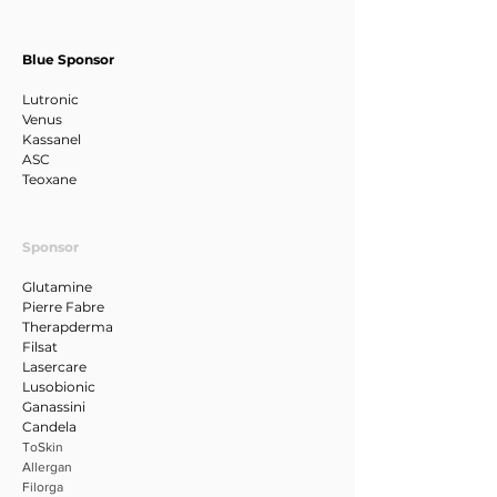
Blue Sponsor
Lutronic
Venus
Kassanel
ASC
Teoxane
Sponsor
Glutamine
Pierre Fabre
Therapderma
Filsat
Lasercare
Lusobionic
Ganassini
Candela
ToSkin
Allergan
Filorga