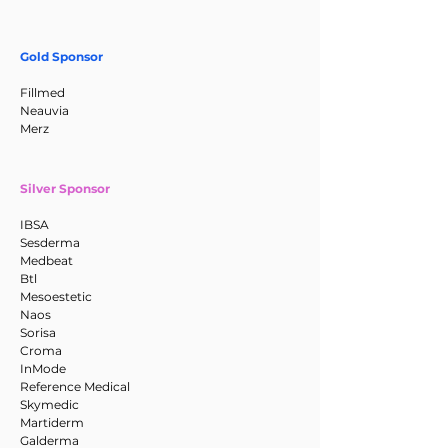
Gold Sponsor
Fillmed
Neauvia
Merz
Silver Sponsor
IBSA
Sesderma
Medbeat
Btl
Mesoestetic
Naos
Sorisa
Croma
InMode
Reference Medical
Skymedic
Martiderm
Galderma