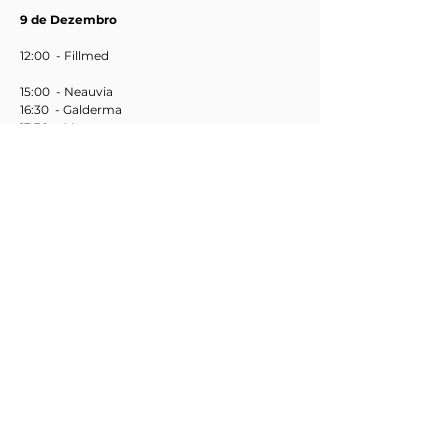
9 de Dezembro
12:00 - Fillmed
15:00 -
Neauvia
16:30 - Galderma
17:30 - Merz
10 de Dezembro
12:00 - Medbeat
14:00 - Teoxane
15:00 - Reference Medical
Galeria
Reveja os melhores momentos do 5º