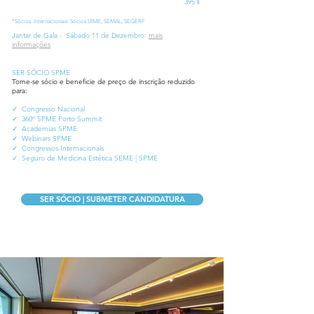
395 €
*Sócios Internacionais: Sócios UIME, SEMAL, SEGERF
Jantar de Gala - Sábado 11 de Dezembro
:
mais
informações
SER SÓCIO SPME​
Torne-se sócio e beneficie de preço de inscrição reduzido
para:
✓
Congresso Nacional
✓ 360º SPME Porto Summit
✓
Academias SPME
✓
Webinars SPME
✓
Congressos Internacionais
✓
Seguro de Medicina Estética SEME | SPME
SER SÓCIO | SUBMETER CANDIDATURA