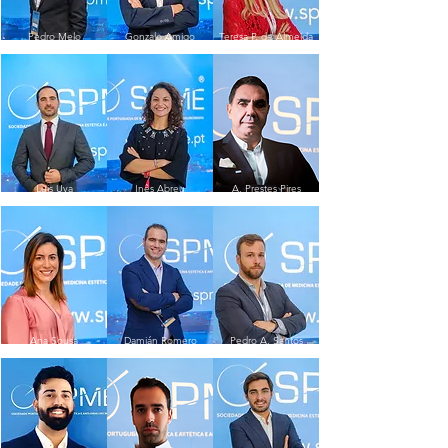
Pedro Melo
Gonzalo Amigo
Teresa P. de Almeida
Luis Uva
Inês Abreu
A. Prestes Pires
Ana Sousa
Damián Romero
Pedro A. Santos