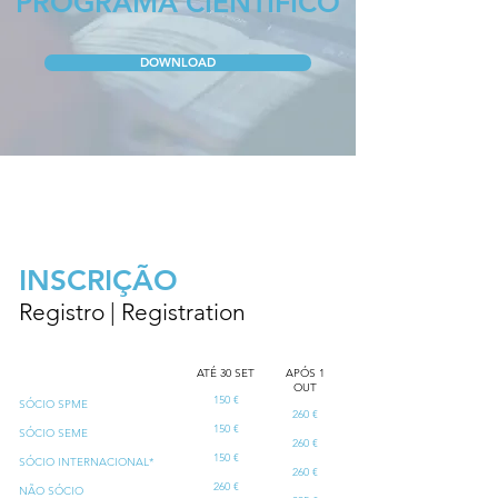
PROGRAMA CIENTÍFICO
DOWNLOAD
INSCRIÇÃO
Registro | Registration
ATÉ 30 SET
APÓS 1
OUT
150 €
SÓCIO SPME
260 €
150 €
SÓCIO SEME
260 €
150 €
​SÓCIO INTERNACIONAL*
260 €
260 €
NÃO SÓCIO