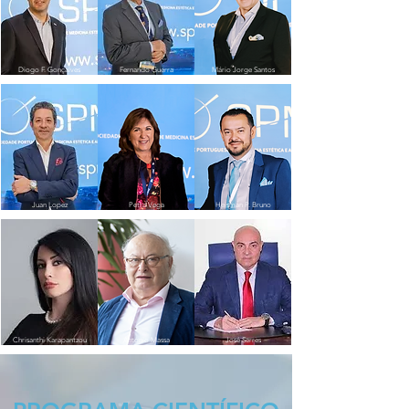
Diogo F. Gonçalves
Fernando Guerra
Mário Jorge Santos
Juan Lopez
Petra Vega
Heisman P. Bruno
Chrisanthi Karapantzou
António Massa
José Serres