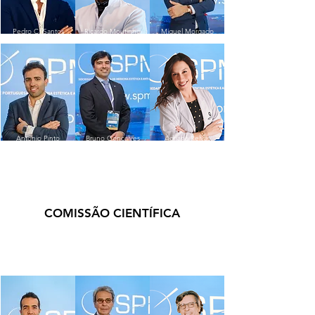
Pedro C. Santos
Ricardo Moutinho
Miguel Morgado
António Pinto
Bruno Gonçalves
Adriana Relvas
COMISSÃO CIENTÍFICA