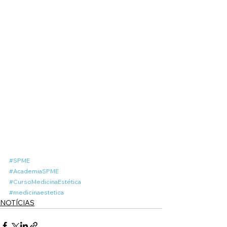
#SPME
#AcademiaSPME
#CursoMedicinaEstética
#medicinaestetica
NOTÍCIAS