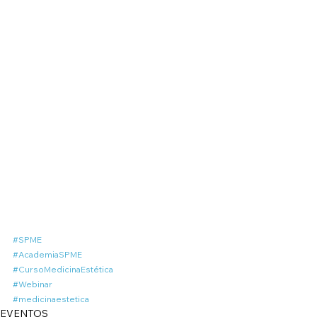
#SPME
#AcademiaSPME
#CursoMedicinaEstética
#Webinar
#medicinaestetica
EVENTOS