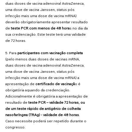
duas doses de vacina adenoviral AstraZeneca, 
uma dose de vacina Janssen, status pós 
infecção mais uma dose de vacina mRNA) 
deverão obrigatoriamente apresentar resultado 
de
 teste PCR com menos de 48 hora
s no dia da 
sua credenciação. Este teste terá uma validade 
de 72 horas.
5. Para 
participantes com vacinação completa
(pelo menos duas doses de vacinas mRNA, 
duas doses de vacina adenoviral AstraZeneca, 
uma dose de vacina Janssen, status pós 
infecção mais uma dose de vacina mRNA) a 
apresentação de 
certificado de vacinaçã
o é 
obrigatória aquando da credenciação. 
Adicionalmente é obrigatória a apresentação de 
resultado de
 teste PCR – validade 72 horas, ou 
de um teste rápido de antigénio de colheita 
nasofaríngea (TRAg) - validade de 48 horas
. 
Caso necessite poderá ser repetido durante o 
congresso.