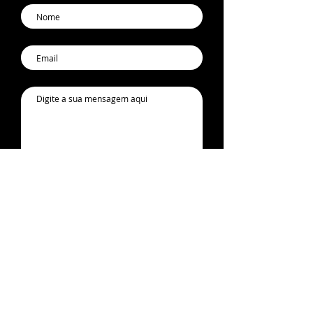
li e aceito os
termos e
condições