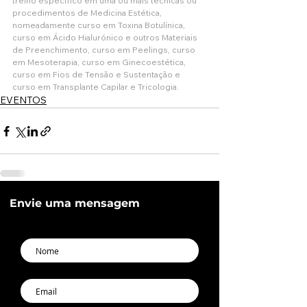
treino específico em uma ou mais técnicas ou 
procedimentos de Medicina Estética, 
nomeadamente curso em Toxina Botulínica, 
curso em Ácido Hialurónico e outros Materiais 
de Preenchimento, curso em Peelings, curso 
em Mesoterapia, curso em Ginecoestética, 
curso em Fios de Tensão e Sustentação e 
curso em Transplante Capilar e Tricologia. 
EVENTOS
Envie uma mensagem