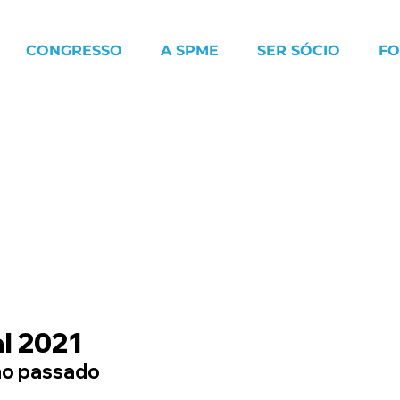
CONGRESSO
A SPME
SER SÓCIO
F
l 2021
no passado