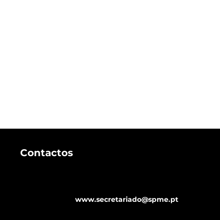
Contactos
SPMEapp
www.secretariado@spme.pt
Program