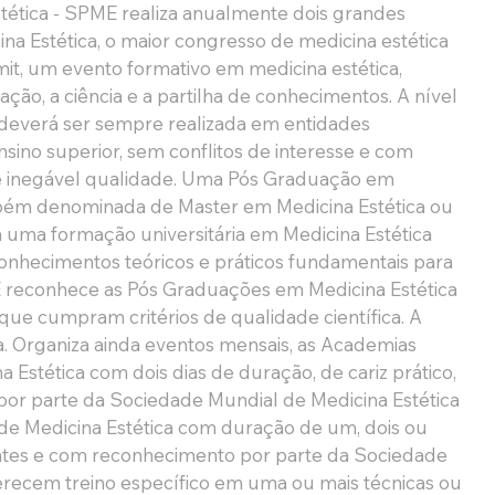
ética - SPME realiza anualmente dois grandes 
na Estética, o maior congresso de medicina estética 
, um evento formativo em medicina estética, 
ão, a ciência e a partilha de conhecimentos. A nível 
 deverá ser sempre realizada em entidades 
ino superior, sem conflitos de interesse e com 
e inegável qualidade. Uma Pós Graduação em 
bém denominada de Master em Medicina Estética ou 
a uma formação universitária em Medicina Estética 
onhecimentos teóricos e práticos fundamentais para 
ME reconhece as Pós Graduações em Medicina Estética 
ue cumpram critérios de qualidade científica. A 
. Organiza ainda eventos mensais, as Academias 
stética com dois dias de duração, de cariz prático, 
r parte da Sociedade Mundial de Medicina Estética 
e Medicina Estética com duração de um, dois ou 
entes e com reconhecimento por parte da Sociedade 
erecem treino específico em uma ou mais técnicas ou 