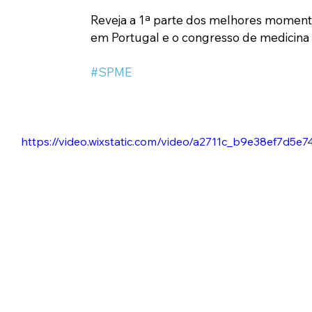
Reveja a 1ª parte dos melhores momentos
em Portugal e o congresso de medicina 
#SPME
https://video.wixstatic.com/video/a2711c_b9e38ef7d5