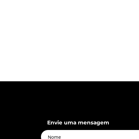
Envie uma mensagem
13th ECAM SPMEapp
a Científico do 8º