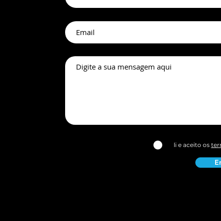
sso Nacional de
a Estética já está
vel!
li e aceito os
ter
E