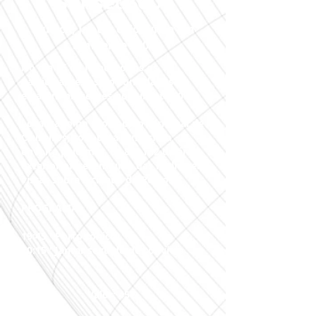
Sunset 360º
Música, Jantar e Convívio em
ambiente 360º
No dia 15 de Julho, todos os
participantes estão convidados a
estarem presentes no Sunset 360º.
Localizado no rooftop do Terminal de
Cruzeiros, com uma atmosfera
envolta pelo mar, os 870 m2 de área
exterior oferecem uma das melhores
vistas sobre a cidade do Porto.
PROGRAMA:
19:45 ' Porto tónico
20:15 ' Jantar seguido de convívio
Valor: 45€