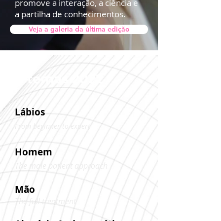
promove a interação, a ciência e
a partilha de conhecimentos.
Veja a galeria da última edição
4 temas 2022
Lábios
F
rom beginner to expert
Homem
T
he male patient approach
Mão
T
he full treatment