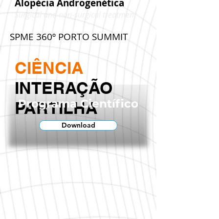
Alopécia Androgenética
Surgical and non-surgical treatment
SPME 360º PORTO SUMMIT
CIÊNCIA
INTERAÇÃO
Programa Científico
PARTILHA
Download