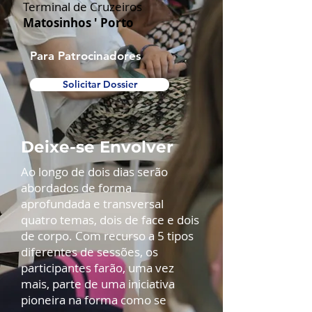
Terminal de Cruzeiros
Matosinhos ' Porto
Para Patrocinadores
Solicitar Dossier
Deixe-se Envolver
Ao longo de dois dias serão
abordados de forma
aprofundada e transversal
quatro temas, dois de face e dois
de corpo. Com recurso a 5 tipos
diferentes de sessões, os
participantes farão, uma vez
mais, parte de uma iniciativa
pioneira na forma como se