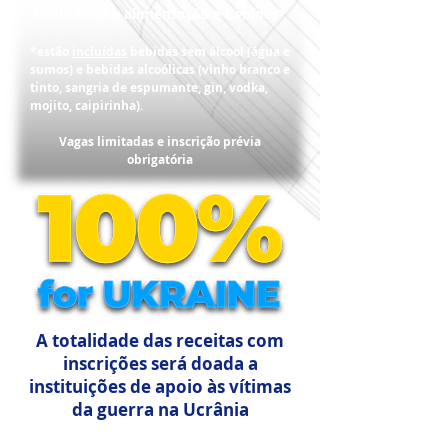
Inclui toda a alimentação e bebidas*
*estão
incluídas
bebidas sem álcool (água e
sumos) e bebidas alcoólicas (vinho branco e
tinto, sangria de espumante, gin, vodka,
mojito, caipirinha).
Vagas limitadas e inscrição prévia
obrigatória
A totalidade das receitas com
inscrições será doada a
instituições de apoio às vítimas
da guerra na Ucrânia