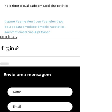
Pelo rigor e qualidade em Medicina Estética.
#spme
#seme
#eu
#cen
#cenelec
#ipq
#europeancommittee
#medicinaestetica
#aestheticmedicine
#ipl
#laser
NOTÍCIAS
Envie uma mensagem