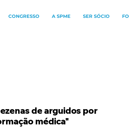
CONGRESSO
A SPME
SER SÓCIO
F
Dezenas de arguidos por
formação médica"