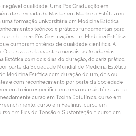
e inegável qualidade. Uma Pós Graduação em 
bém denominada de Master em Medicina Estética ou 
a uma formação universitária em Medicina Estética 
onhecimentos teóricos e práticos fundamentais para 
ME reconhece as Pós Graduações em Medicina Estética 
ue cumpram critérios de qualidade científica. A 
. Organiza ainda eventos mensais, as Academias 
stética com dois dias de duração, de cariz prático, 
r parte da Sociedade Mundial de Medicina Estética 
e Medicina Estética com duração de um, dois ou 
entes e com reconhecimento por parte da Sociedade 
erecem treino específico em uma ou mais técnicas ou 
omeadamente curso em Toxina Botulínica, curso em 
 Preenchimento, curso em Peelings, curso em 
curso em Fios de Tensão e Sustentação e curso em 