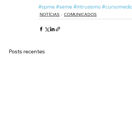
#spme
#seme
#intrusismo
#cursomedic
NOTÍCIAS
COMUNICADOS
Posts recentes