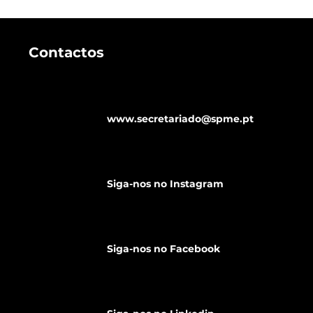
Contactos
www.secretariado@spme.pt
Estética Genital: cada vez
Funcio
mais procurada em
Secret
Portugal
durante
Siga-nos no Instagram
Siga-nos no Facebook