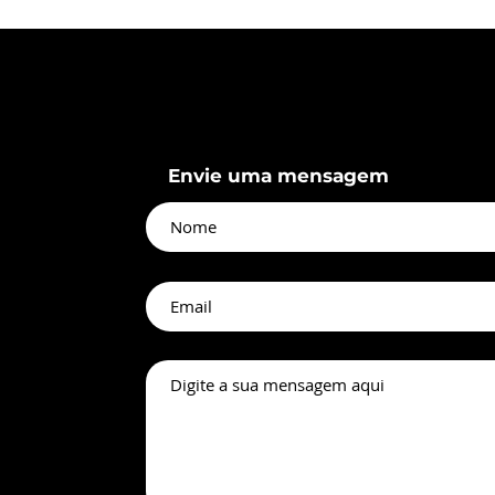
Envie uma mensagem
namento do
Competência em
ariado SPME
Medicina Estética
 o Verão