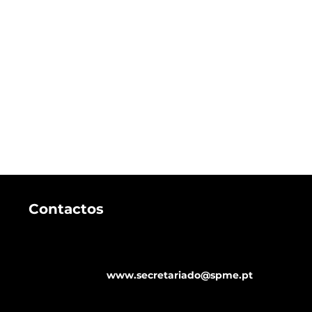
Contactos
www.secretariado@spme.pt
Estética Genital: cada vez
Funcio