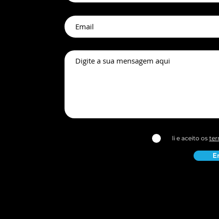
ariado SPME
Medicina Estética
 o Verão
li e aceito os
ter
E