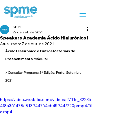
SPME
22 de set. de 2021
Speakers Academia Ácido Hialurónico I
Atualizado:
7 de out. de 2021
Ácido Hialurónico e Outros Materiais de 
Preenchimento Módulo I
> 
Consultar Programa
 3ª Edição: Porto, Setembro 
2021
https://video.wixstatic.com/video/a2711c_32235
4f8a361478a813944764eb45944/720p/mp4/fil
e.mp4