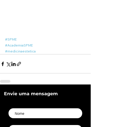
#SPME
#AcademiaSPME
#medicinaestetica
Envie uma mensagem